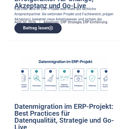
Akzeptanz und Go-Live
Key-User sind im ERP-Projekt weit mehr als fachliche
Ansprechpartner. Sie verbinden Projekt und Fachbereich, prägen
Akzeptanz, bewerten neue Arbeitsweisen und sichern die...
April 30, 2026
Allgemein
,
ERP Strategie
,
ERP-Einführung
Beitrag lesen
Datenmigration im ERP-Projekt:
Best Practices für
Datenqualität, Strategie und Go-
Live