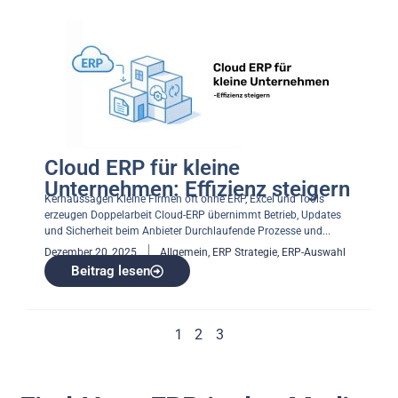
Cloud ERP für kleine
Unternehmen: Effizienz steigern
Kernaussagen Kleine Firmen oft ohne ERP, Excel und Tools
erzeugen Doppelarbeit Cloud-ERP übernimmt Betrieb, Updates
und Sicherheit beim Anbieter Durchlaufende Prozesse und...
Dezember 20, 2025
Allgemein
,
ERP Strategie
,
ERP-Auswahl
Beitrag lesen
1
2
3