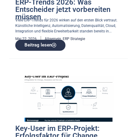
ERP-Trends 2026: Was
Entscheider jetzt vorbereiten
müssen
Viele ERP-Trends für 2026 wirken auf den ersten Blick vertraut.
Künstliche Intelligenz, Automatisierung, Datenqualität, Cloud,
Integration und flexible Erweiterbarkeit standen bereits in...
Mai 22, 2026
Allgemein
,
ERP Strategie
Beitrag lesen
Key-User im ERP-Projekt:
Erfolgsfaktor für Change,