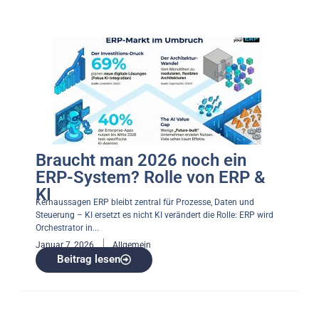
Braucht man 2026 noch ein
ERP-System? Rolle von ERP &
KI
Kernaussagen ERP bleibt zentral für Prozesse, Daten und
Steuerung – KI ersetzt es nicht KI verändert die Rolle: ERP wird
Orchestrator in...
Januar 7, 2026
Allgemein
Beitrag lesen