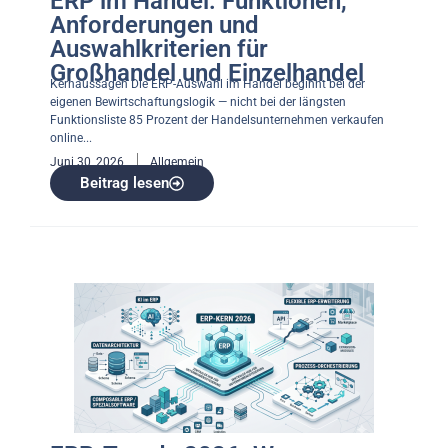
ERP im Handel: Funktionen,
Anforderungen und
Auswahlkriterien für
Großhandel und Einzelhandel
Kernaussagen Die ERP-Auswahl im Handel beginnt bei der
eigenen Bewirtschaftungslogik — nicht bei der längsten
Funktionsliste 85 Prozent der Handelsunternehmen verkaufen
online...
Juni 30, 2026
Allgemein
Beitrag lesen