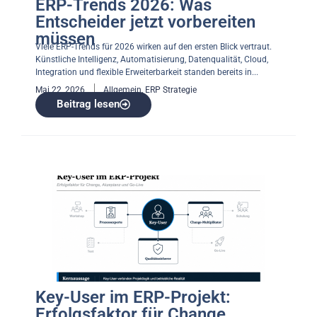
ERP-Trends 2026: Was
Entscheider jetzt vorbereiten
müssen
Viele ERP-Trends für 2026 wirken auf den ersten Blick vertraut.
Künstliche Intelligenz, Automatisierung, Datenqualität, Cloud,
Integration und flexible Erweiterbarkeit standen bereits in...
Mai 22, 2026
Allgemein
,
ERP Strategie
Beitrag lesen
Key-User im ERP-Projekt:
Erfolgsfaktor für Change,