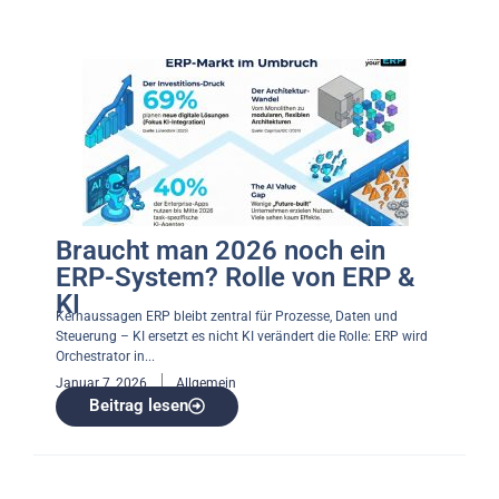
Braucht man 2026 noch ein
ERP-System? Rolle von ERP &
KI
Kernaussagen ERP bleibt zentral für Prozesse, Daten und
Steuerung – KI ersetzt es nicht KI verändert die Rolle: ERP wird
Orchestrator in...
Januar 7, 2026
Allgemein
Beitrag lesen