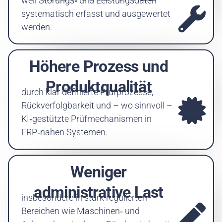
systematisch erfasst und ausgewertet
werden.
Höhere Prozess und
Produktqualität
durch klar definierte Prüfprozesse,
Rückverfolgbarkeit und – wo sinnvoll –
KI‑gestützte Prüfmechanismen in
ERP‑nahen Systemen.
Weniger
administrative Last
insbesondere in stark regulierten
Bereichen wie Maschinen‑ und