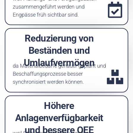
zusammengeführt werden und
Engpässe früh sichtbar sind.
Reduzierung von
Beständen und
Umlaufvermögen
da Materialbedarfe genauer geplant und
Beschaffungsprozesse besser
synchronisiert werden können.
Höhere
Anlagenverfügbarkeit
und bessere OEE
weil Störungs‑ und Leistungsdaten