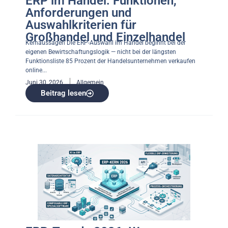
ERP im Handel: Funktionen,
Anforderungen und
Auswahlkriterien für
Großhandel und Einzelhandel
Kernaussagen Die ERP-Auswahl im Handel beginnt bei der
eigenen Bewirtschaftungslogik — nicht bei der längsten
Funktionsliste 85 Prozent der Handelsunternehmen verkaufen
online...
Juni 30, 2026
Allgemein
Beitrag lesen