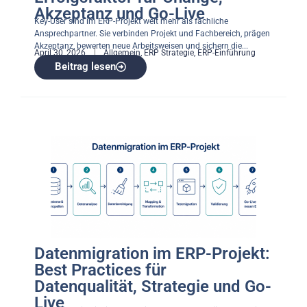
Akzeptanz und Go-Live
Key-User sind im ERP-Projekt weit mehr als fachliche
Ansprechpartner. Sie verbinden Projekt und Fachbereich, prägen
Akzeptanz, bewerten neue Arbeitsweisen und sichern die...
April 30, 2026
Allgemein
,
ERP Strategie
,
ERP-Einführung
Beitrag lesen
Datenmigration im ERP-Projekt:
Best Practices für
Datenqualität, Strategie und Go-
Live