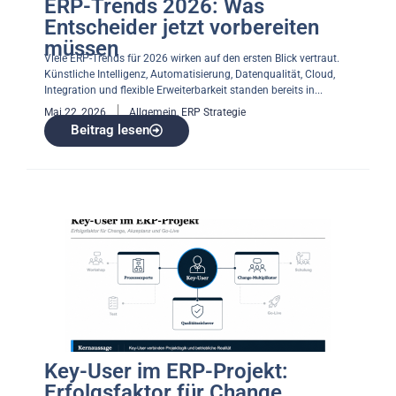
ERP-Trends 2026: Was
Entscheider jetzt vorbereiten
müssen
Viele ERP-Trends für 2026 wirken auf den ersten Blick vertraut.
Künstliche Intelligenz, Automatisierung, Datenqualität, Cloud,
Integration und flexible Erweiterbarkeit standen bereits in...
Mai 22, 2026
Allgemein
,
ERP Strategie
Beitrag lesen
Key-User im ERP-Projekt:
Erfolgsfaktor für Change,