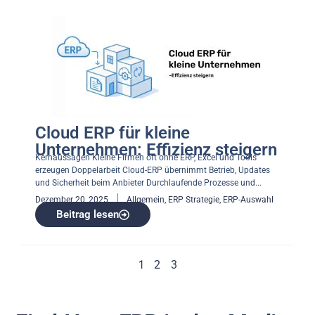
Cloud ERP für kleine
Unternehmen: Effizienz steigern
Kernaussagen Kleine Firmen oft ohne ERP, Excel und Tools
erzeugen Doppelarbeit Cloud-ERP übernimmt Betrieb, Updates
und Sicherheit beim Anbieter Durchlaufende Prozesse und...
Dezember 20, 2025
Allgemein
,
ERP Strategie
,
ERP-Auswahl
Beitrag lesen
1
2
3