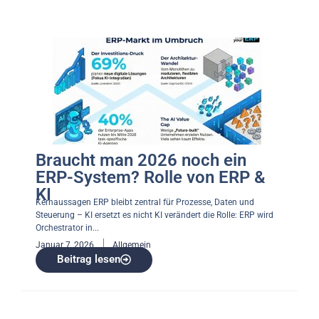
Braucht man 2026 noch ein
ERP-System? Rolle von ERP &
KI
Kernaussagen ERP bleibt zentral für Prozesse, Daten und
Steuerung – KI ersetzt es nicht KI verändert die Rolle: ERP wird
Orchestrator in...
Januar 7, 2026
Allgemein
Beitrag lesen